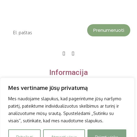
Prenumeruoti
Informacija
Mes vertiname jūsų privatumą
Privatumo politika
Mes naudojame slapukus, kad pagerintume jūsų naršymo
Paslaugų teikimo sąlygos, grąžinimas
patirtį, pateiktume individualizuotus skelbimus ar turinį ir
analizuotume mūsų srautą. Spustelėdami „Sutinku su
Susisiekite
visais“, sutinkate, kad mes naudotume slapukus.