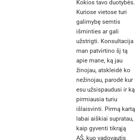
Kokios tavo duotybės.
Kuriose vietose turi
galimybę semtis
išminties ar gali
užstrigti. Konsultacija
man patvirtino šį tą
apie mane, ką jau
žinojau, atskleidė ko
nežinojau, parodė kur
esu užsispaudusi ir ką
pirmiausia turiu
išlaisvinti. Pirmą kartą
labai aiškiai supratau,
kaip gyventi tikrąją
AŠ, kuo vadovautis