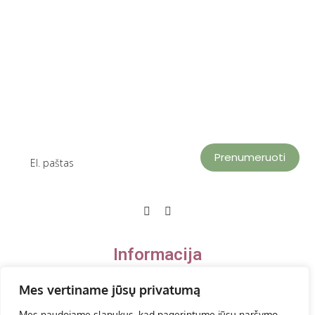
Prenumeruoti
Informacija
Mes vertiname jūsų privatumą
Privatumo politika
Mes naudojame slapukus, kad pagerintume jūsų naršymo