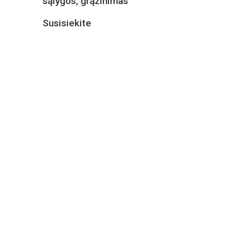
sąlygos, grąžinimas
Susisiekite