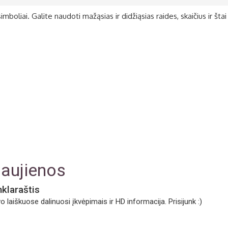
oliai. Galite naudoti mažąsias ir didžiąsias raides, skaičius ir štai 
aujienos
nklaraštis
o laiškuose dalinuosi įkvėpimais ir HD informacija. Prisijunk :)