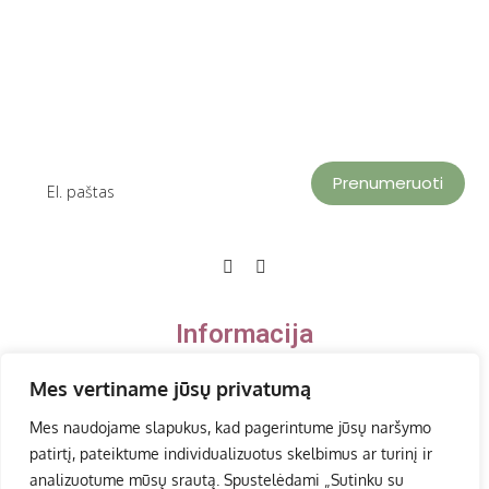
Prenumeruoti
Informacija
Mes vertiname jūsų privatumą
Privatumo politika
Mes naudojame slapukus, kad pagerintume jūsų naršymo
Paslaugų teikimo sąlygos, grąžinimas
patirtį, pateiktume individualizuotus skelbimus ar turinį ir
analizuotume mūsų srautą. Spustelėdami „Sutinku su