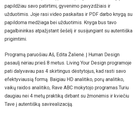
papildžiau savo patirtimi, gyvenimo pavyzdžiais ir
užduotimis. Joje rasi video paskaitas ir PDF darbo knygą su
papildoma medžiaga bei užduotimis. Knyga bus tavo
pagalbininkas atpažįstant šešėlį ir susijungiant su autentiška
prigimtimi.
Programą paruošiau Aš, Edita Žalienė. Į Human Design
pasaulį nėriau prieš 8 metus. Living Your Design programoje
pati dalyvavau pas 4 skirtingus dėstytojus, kad rasti savo
efektyviausią formą. Baigiau HD analitiko, porų analitiko,
vaikų raidos analitiko, Rave ABC mokytojo programas.Turiu
daugiau nei 4 metų praktiką dirbant su žmonėmis ir kviečiu
Tave į autentišką savirealizaciją.