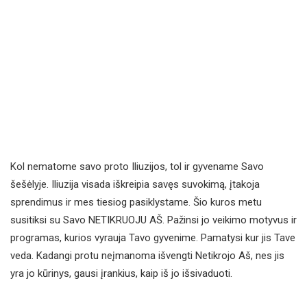
Kol nematome savo proto Iliuzijos, tol ir gyvename Savo
šešėlyje. Iliuzija visada iškreipia savęs suvokimą, įtakoja
sprendimus ir mes tiesiog pasiklystame. Šio kuros metu
susitiksi su Savo NETIKRUOJU AŠ. Pažinsi jo veikimo motyvus ir
programas, kurios vyrauja Tavo gyvenime. Pamatysi kur jis Tave
veda. Kadangi protu neįmanoma išvengti Netikrojo Aš, nes jis
yra jo kūrinys, gausi įrankius, kaip iš jo išsivaduoti.