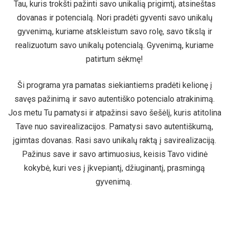
Tau, kuris trokšti pažinti savo unikalią prigimtį, atsineštas
dovanas ir potencialą. Nori pradėti gyventi savo unikalų
gyvenimą, kuriame atskleistum savo rolę, savo tikslą ir
realizuotum savo unikalų potencialą. Gyvenimą, kuriame
patirtum sėkmę!
Ši programa yra pamatas siekiantiems pradėti kelionę į
savęs pažinimą ir savo autentiško potencialo atrakinimą.
Jos metu Tu pamatysi ir atpažinsi savo šešėlį, kuris atitolina
Tave nuo savirealizacijos. Pamatysi savo autentiškumą,
įgimtas dovanas. Rasi savo unikalų raktą į savirealizaciją.
Pažinus save ir savo artimuosius, keisis Tavo vidinė
kokybė, kuri ves į įkvepiantį, džiuginantį, prasmingą
gyvenimą.