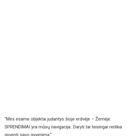
“Mes esame objektai judantys šioje erdvėje – Žemėje.
SPRENDIMAI yra mūsų navigacija…Daryti tai teisingai reiškia
gyventi savo gyvenimą.”