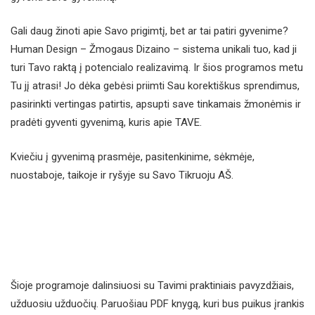
Gali daug žinoti apie Savo prigimtį, bet ar tai patiri gyvenime?
Human Design – Žmogaus Dizaino – sistema unikali tuo, kad ji
turi Tavo raktą į potencialo realizavimą. Ir šios programos metu
Tu jį atrasi! Jo dėka gebėsi priimti Sau korektiškus sprendimus,
pasirinkti vertingas patirtis, apsupti save tinkamais žmonėmis ir
pradėti gyventi gyvenimą, kuris apie TAVE.
Kviečiu į gyvenimą prasmėje, pasitenkinime, sėkmėje,
nuostaboje, taikoje ir ryšyje su Savo Tikruoju AŠ.
Šioje programoje dalinsiuosi su Tavimi praktiniais pavyzdžiais,
užduosiu užduočių. Paruošiau PDF knygą, kuri bus puikus įrankis